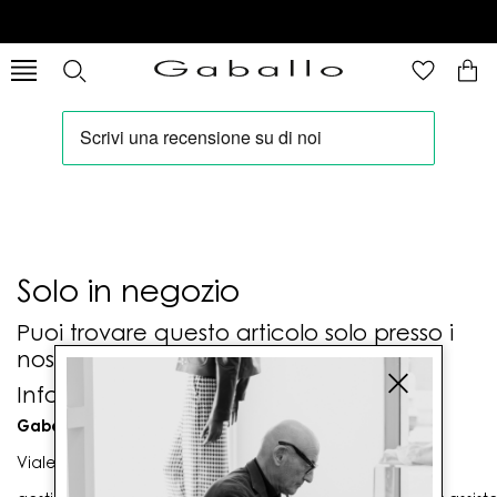
Solo in negozio
Puoi trovare questo articolo solo presso i
nostri punti vendita:
Info contatti
Gaballo Mario srl
Viale G. Matteotti n. 23 00053 Civitavecchia (RM)