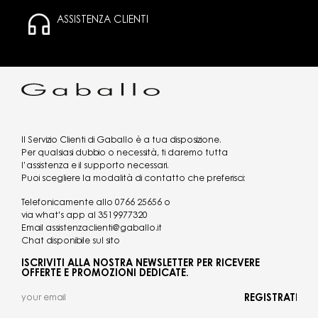
ASSISTENZA CLIENTI
Il Servizio Clienti di Gaballo è a tua disposizione.
Per qualsiasi dubbio o necessità, ti daremo tutta
l’assistenza e il supporto necessari.
Puoi scegliere la modalità di contatto che preferisci:
Telefonicamente allo
0766 25656
o
via what's app al
3519977320
Email
assistenzaclienti@gaballo.it
Chat disponibile sul sito
ISCRIVITI ALLA NOSTRA NEWSLETTER PER RICEVERE
OFFERTE E PROMOZIONI DEDICATE.
REGISTRATI