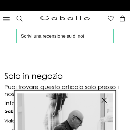
Solo in negozio
Puoi trovare questo articolo solo presso i
nostri punti vendita:
Info contatti
Gaballo Mario srl
Viale G. Matteotti n. 23 00053 Civitavecchia (RM)