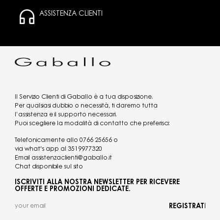
ASSISTENZA CLIENTI
Il Servizio Clienti di Gaballo è a tua disposizione.
Per qualsiasi dubbio o necessità, ti daremo tutta
l’assistenza e il supporto necessari.
Puoi scegliere la modalità di contatto che preferisci:
Telefonicamente allo
0766 25656
o
via what's app al
3519977320
Email
assistenzaclienti@gaballo.it
Chat disponibile sul sito
ISCRIVITI ALLA NOSTRA NEWSLETTER PER RICEVERE
OFFERTE E PROMOZIONI DEDICATE.
REGISTRATI