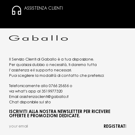
ASSISTENZA CLIENTI
Il Servizio Clienti di Gaballo è a tua disposizione.
Per qualsiasi dubbio o necessità, ti daremo tutta
l’assistenza e il supporto necessari.
Puoi scegliere la modalità di contatto che preferisci:
Telefonicamente allo
0766 25656
o
via what's app al
3519977320
Email
assistenzaclienti@gaballo.it
Chat disponibile sul sito
ISCRIVITI ALLA NOSTRA NEWSLETTER PER RICEVERE
OFFERTE E PROMOZIONI DEDICATE.
REGISTRATI