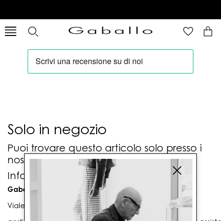
Solo in negozio
Puoi trovare questo articolo solo presso i
nostri punti vendita:
Info contatti
Gaballo Mario srl
Viale G. Matteotti n. 23 00053 Civitavecchia (RM)