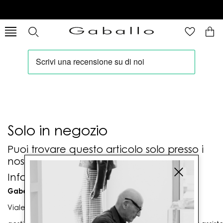
Solo in negozio
Puoi trovare questo articolo solo presso i
nostri punti vendita:
Info contatti
Gaballo Mario srl
Viale G. Matteotti n. 23 00053 Civitavecchia (RM)