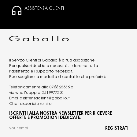
ASSISTENZA CLIENTI
Il Servizio Clienti di Gaballo è a tua disposizione.
Per qualsiasi dubbio o necessità, ti daremo tutta
l’assistenza e il supporto necessari.
Puoi scegliere la modalità di contatto che preferisci:
Telefonicamente allo
0766 25656
o
via what's app al
3519977320
Email
assistenzaclienti@gaballo.it
Chat disponibile sul sito
ISCRIVITI ALLA NOSTRA NEWSLETTER PER RICEVERE
OFFERTE E PROMOZIONI DEDICATE.
REGISTRATI