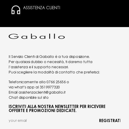
ASSISTENZA CLIENTI
Il Servizio Clienti di Gaballo è a tua disposizione.
Per qualsiasi dubbio o necessità, ti daremo tutta
l’assistenza e il supporto necessari.
Puoi scegliere la modalità di contatto che preferisci:
Telefonicamente allo
0766 25656
o
via what's app al
3519977320
Email
assistenzaclienti@gaballo.it
Chat disponibile sul sito
ISCRIVITI ALLA NOSTRA NEWSLETTER PER RICEVERE
OFFERTE E PROMOZIONI DEDICATE.
REGISTRATI