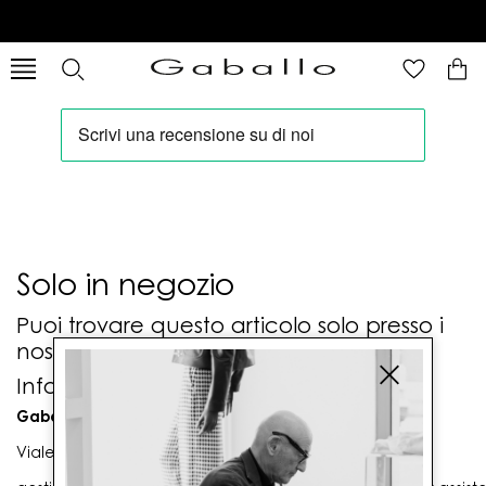
Solo in negozio
Puoi trovare questo articolo solo presso i
nostri punti vendita:
Info contatti
Gaballo Mario srl
Viale G. Matteotti n. 23 00053 Civitavecchia (RM)