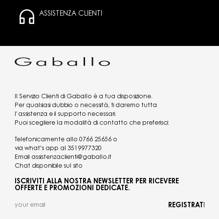
ASSISTENZA CLIENTI
Il Servizio Clienti di Gaballo è a tua disposizione.
Per qualsiasi dubbio o necessità, ti daremo tutta
l’assistenza e il supporto necessari.
Puoi scegliere la modalità di contatto che preferisci:
Telefonicamente allo
0766 25656
o
via what's app al
3519977320
Email
assistenzaclienti@gaballo.it
Chat disponibile sul sito
ISCRIVITI ALLA NOSTRA NEWSLETTER PER RICEVERE
OFFERTE E PROMOZIONI DEDICATE.
REGISTRATI