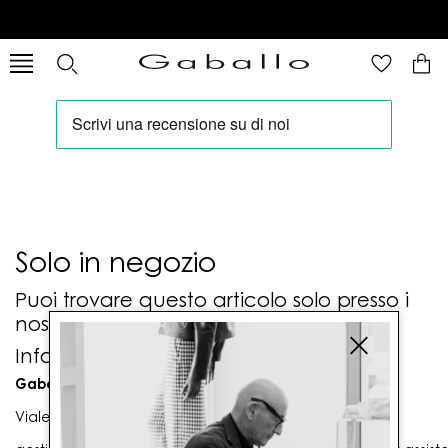
Solo in negozio
Puoi trovare questo articolo solo presso i
nostri punti vendita:
Info contatti
Gaballo Mario srl
Viale G. Matteotti n. 23 00053 Civitavecchia (RM)