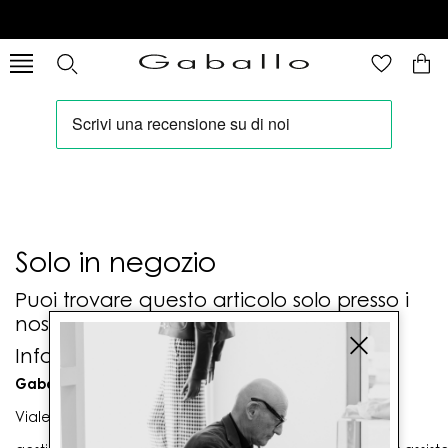
Solo in negozio
Puoi trovare questo articolo solo presso i
nostri punti vendita:
Info contatti
Gaballo Mario srl
Viale G. Matteotti n. 23 00053 Civitavecchia (RM)