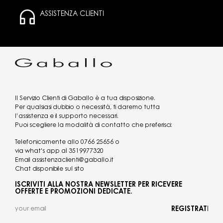
ASSISTENZA CLIENTI
Il Servizio Clienti di Gaballo è a tua disposizione.
Per qualsiasi dubbio o necessità, ti daremo tutta
l’assistenza e il supporto necessari.
Puoi scegliere la modalità di contatto che preferisci:
Telefonicamente allo
0766 25656
o
via what's app al
3519977320
Email
assistenzaclienti@gaballo.it
Chat disponibile sul sito
ISCRIVITI ALLA NOSTRA NEWSLETTER PER RICEVERE
OFFERTE E PROMOZIONI DEDICATE.
REGISTRATI