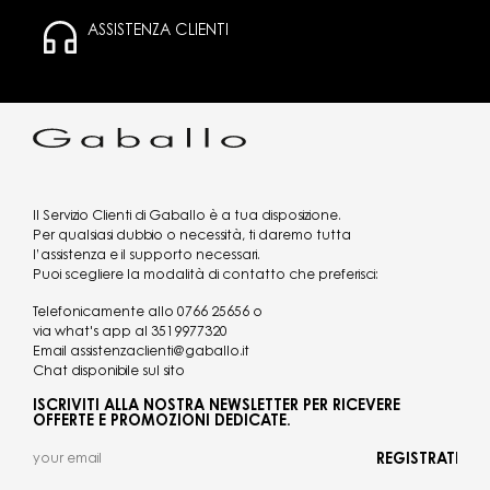
ASSISTENZA CLIENTI
Il Servizio Clienti di Gaballo è a tua disposizione.
Per qualsiasi dubbio o necessità, ti daremo tutta
l’assistenza e il supporto necessari.
Puoi scegliere la modalità di contatto che preferisci:
Telefonicamente allo
0766 25656
o
via what's app al
3519977320
Email
assistenzaclienti@gaballo.it
Chat disponibile sul sito
ISCRIVITI ALLA NOSTRA NEWSLETTER PER RICEVERE
OFFERTE E PROMOZIONI DEDICATE.
REGISTRATI