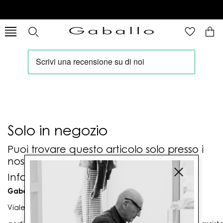
Solo in negozio
Puoi trovare questo articolo solo presso i
nostri punti vendita:
Info contatti
Gaballo Mario srl
Viale G. Matteotti n. 23 00053 Civitavecchia (RM)