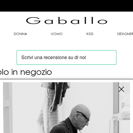
DONNA
UOMO
KIDS
DESIGNE
olo in negozio
oi trovare questo articolo solo presso i nostri
nti vendita:
fo contatti
allo Mario srl
le G. Matteotti n. 23 00053 Civitavecchia (RM)
tioneordini@gaballo.it,customercare@sellmasters.it,assistenzac