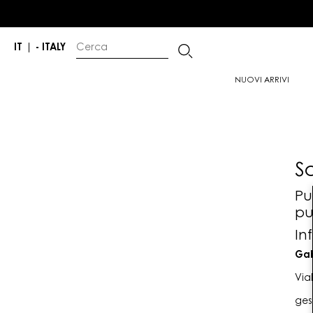
IT
|
- ITALY
NUOVI ARRIVI
S
Pu
pu
In
Gab
Via
ges