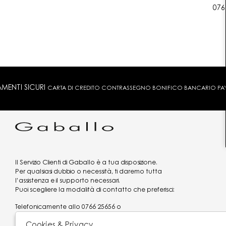
076
MENTI SICURI
CARTA DI CREDITO CONTRASSEGNO BONIFICO BANCARIO PAYPA
Il Servizio Clienti di Gaballo è a tua disposizione.
Per qualsiasi dubbio o necessità, ti daremo tutta
l’assistenza e il supporto necessari.
Puoi scegliere la modalità di contatto che preferisci:
Telefonicamente allo
0766 25656
o
via what's app al
3519977320
Cookies & Privacy
Email
assistenzaclienti@gaballo.it