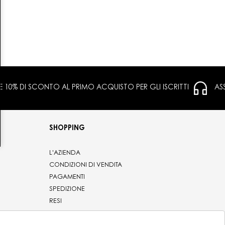
 E 10% DI SCONTO AL PRIMO ACQUISTO PER GLI ISCRITTI
AS
SHOPPING
L'AZIENDA
CONDIZIONI DI VENDITA
PAGAMENTI
SPEDIZIONE
RESI
PRIVACY