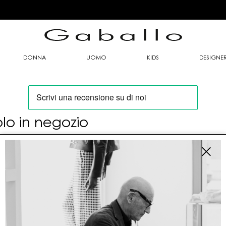
DONNA
UOMO
KIDS
DESIGNE
olo in negozio
oi trovare questo articolo solo presso i nostri
nti vendita:
fo contatti
allo Mario srl
le G. Matteotti n. 23 00053 Civitavecchia (RM)
tioneordini@gaballo.it,customercare@sellmasters.it,assistenzac