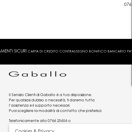
076
MENTI SICURI
CARTA DI CREDITO CONTRASSEGNO BONIFICO BANCARIO PAYPA
Il Servizio Clienti di Gaballo è a tua disposizione.
Per qualsiasi dubbio o necessità, ti daremo tutta
l’assistenza e il supporto necessari.
Puoi scegliere la modalità di contatto che preferisci:
Telefonicamente allo
0766 25656
o
via what's app al
3519977320
Cookies & Privacy
Email
assistenzaclienti@gaballo.it