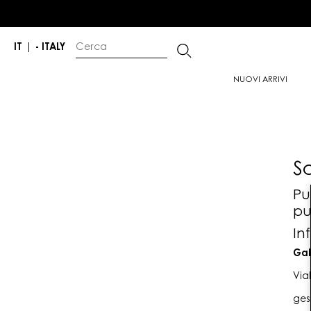
IT
|
- ITALY
NUOVI ARRIVI
S
Pu
pu
In
Gab
Via
ges