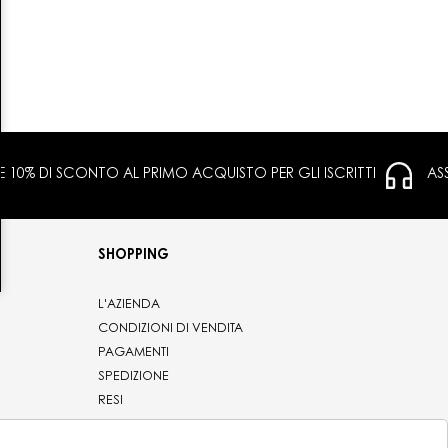
 E 10% DI SCONTO AL PRIMO ACQUISTO PER GLI ISCRITTI
AS
SHOPPING
L'AZIENDA
CONDIZIONI DI VENDITA
PAGAMENTI
SPEDIZIONE
RESI
PRIVACY