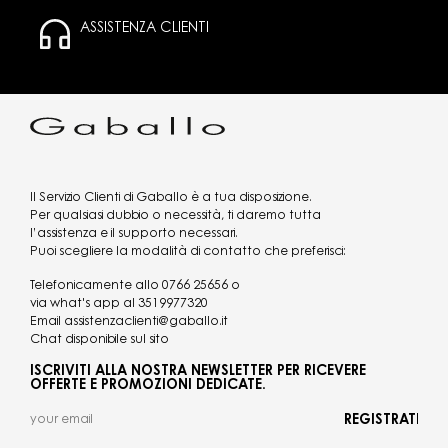
ASSISTENZA CLIENTI
Il Servizio Clienti di Gaballo è a tua disposizione.
Per qualsiasi dubbio o necessità, ti daremo tutta
l’assistenza e il supporto necessari.
Puoi scegliere la modalità di contatto che preferisci:
Telefonicamente allo
0766 25656
o
via what's app al
3519977320
Email
assistenzaclienti@gaballo.it
Chat disponibile sul sito
ISCRIVITI ALLA NOSTRA NEWSLETTER PER RICEVERE
OFFERTE E PROMOZIONI DEDICATE.
REGISTRATI