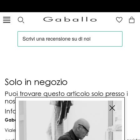
Solo in negozio
Puoi trovare questo articolo solo presso i
nostri punti vendita:
Info contatti
Gaballo Mario srl
Viale G. Matteotti n. 23 00053 Civitavecchia (RM)