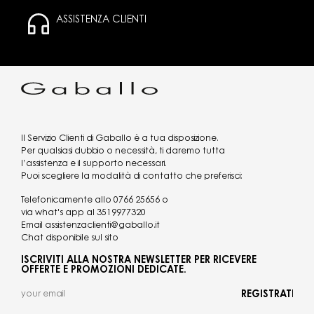
ASSISTENZA CLIENTI
Il Servizio Clienti di Gaballo è a tua disposizione.
Per qualsiasi dubbio o necessità, ti daremo tutta
l’assistenza e il supporto necessari.
Puoi scegliere la modalità di contatto che preferisci:
Telefonicamente allo
0766 25656
o
via what's app al
3519977320
Email
assistenzaclienti@gaballo.it
Chat disponibile sul sito
ISCRIVITI ALLA NOSTRA NEWSLETTER PER RICEVERE
OFFERTE E PROMOZIONI DEDICATE.
REGISTRATI