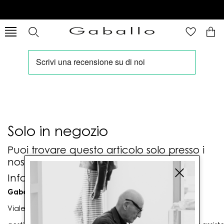
Solo in negozio
Puoi trovare questo articolo solo presso i
nostri punti vendita:
Info contatti
Gaballo Mario srl
Viale G. Matteotti n. 23 00053 Civitavecchia (RM)