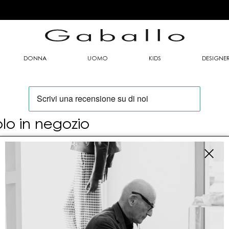
DONNA
UOMO
KIDS
DESIGNE
olo in negozio
oi trovare questo articolo solo presso i nostri
nti vendita:
fo contatti
allo Mario srl
le G. Matteotti n. 23 00053 Civitavecchia (RM)
tioneordini@gaballo.it,customercare@sellmasters.it,assistenzac