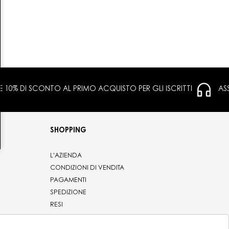
 E 10% DI SCONTO AL PRIMO ACQUISTO PER GLI ISCRITTI
AS
SHOPPING
L'AZIENDA
CONDIZIONI DI VENDITA
PAGAMENTI
SPEDIZIONE
RESI
PRIVACY