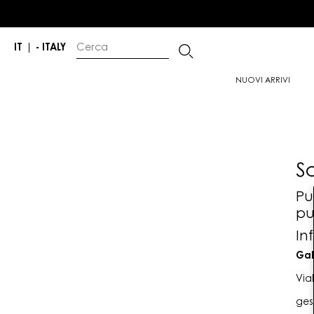
IT
|
- ITALY
NUOVI ARRIVI
S
Pu
pu
In
Gab
Via
ges