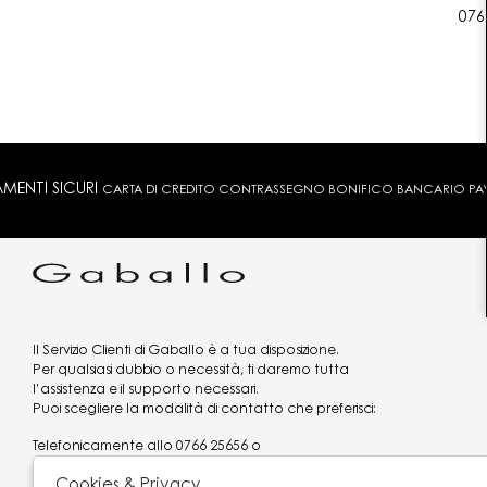
076
MENTI SICURI
CARTA DI CREDITO CONTRASSEGNO BONIFICO BANCARIO PAYPA
Il Servizio Clienti di Gaballo è a tua disposizione.
Per qualsiasi dubbio o necessità, ti daremo tutta
l’assistenza e il supporto necessari.
Puoi scegliere la modalità di contatto che preferisci:
Telefonicamente allo
0766 25656
o
via what's app al
3519977320
Cookies & Privacy
Email
assistenzaclienti@gaballo.it