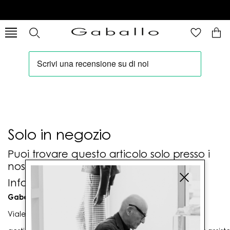
Solo in negozio
Puoi trovare questo articolo solo presso i
nostri punti vendita:
Info contatti
Gaballo Mario srl
Viale G. Matteotti n. 23 00053 Civitavecchia (RM)