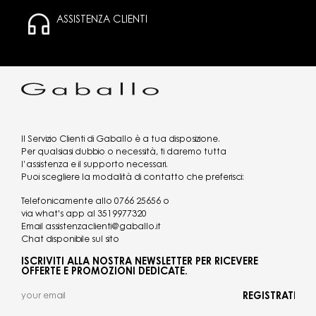
ASSISTENZA CLIENTI
Il Servizio Clienti di Gaballo è a tua disposizione.
Per qualsiasi dubbio o necessità, ti daremo tutta
l’assistenza e il supporto necessari.
Puoi scegliere la modalità di contatto che preferisci:
Telefonicamente allo
0766 25656
o
via what's app al
3519977320
Email
assistenzaclienti@gaballo.it
Chat disponibile sul sito
ISCRIVITI ALLA NOSTRA NEWSLETTER PER RICEVERE
OFFERTE E PROMOZIONI DEDICATE.
REGISTRATI