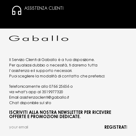
ASSISTENZA CLIENTI
Il Servizio Clienti di Gaballo è a tua disposizione.
Per qualsiasi dubbio o necessità, ti daremo tutta
l’assistenza e il supporto necessari.
Puoi scegliere la modalità di contatto che preferisci:
Telefonicamente allo
0766 25656
o
via what's app al
3519977320
Email
assistenzaclienti@gaballo.it
Chat disponibile sul sito
ISCRIVITI ALLA NOSTRA NEWSLETTER PER RICEVERE
OFFERTE E PROMOZIONI DEDICATE.
REGISTRATI