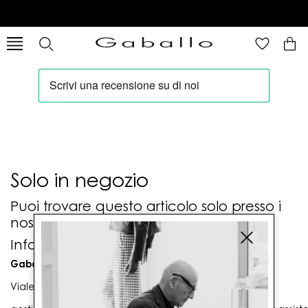
Solo in negozio
Puoi trovare questo articolo solo presso i
nostri punti vendita:
Info contatti
Gaballo Mario srl
Viale G. Matteotti n. 23 00053 Civitavecchia (RM)