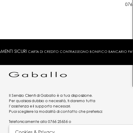
076
MENTI SICURI
CARTA DI CREDITO CONTRASSEGNO BONIFICO BANCARIO PAYPA
Il Servizio Clienti di Gaballo è a tua disposizione.
Per qualsiasi dubbio o necessità, ti daremo tutta
l’assistenza e il supporto necessari.
Puoi scegliere la modalità di contatto che preferisci:
Telefonicamente allo
0766 25656
o
via what's app al
3519977320
Cookies & Privacy
Email
assistenzaclienti@gaballo.it