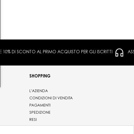
 E 10% DI SCONTO AL PRIMO ACQUISTO PER GLI ISCRITTI
AS
SHOPPING
L'AZIENDA
CONDIZIONI DI VENDITA
PAGAMENTI
SPEDIZIONE
RESI
PRIVACY