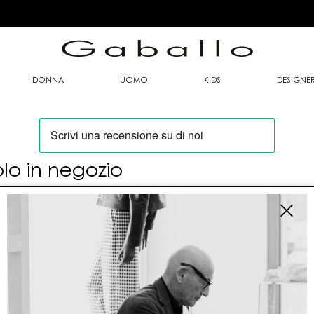
DONNA
UOMO
KIDS
DESIGNE
olo in negozio
oi trovare questo articolo solo presso i nostri
nti vendita:
fo contatti
allo Mario srl
le G. Matteotti n. 23 00053 Civitavecchia (RM)
tioneordini@gaballo.it,customercare@sellmasters.it,assistenzac