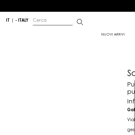
IT
|
- ITALY
NUOVI ARRIVI
S
Pu
pu
In
Gab
Via
ges