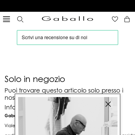
Solo in negozio
Puoi trovare questo articolo solo presso i
nostri punti vendita:
Info contatti
Gaballo Mario srl
Viale G. Matteotti n. 23 00053 Civitavecchia (RM)