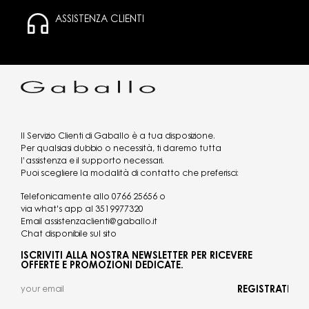
ASSISTENZA CLIENTI
Il Servizio Clienti di Gaballo è a tua disposizione.
Per qualsiasi dubbio o necessità, ti daremo tutta
l’assistenza e il supporto necessari.
Puoi scegliere la modalità di contatto che preferisci:
Telefonicamente allo
0766 25656
o
via what's app al
3519977320
Email
assistenzaclienti@gaballo.it
Chat disponibile sul sito
ISCRIVITI ALLA NOSTRA NEWSLETTER PER RICEVERE
OFFERTE E PROMOZIONI DEDICATE.
REGISTRATI