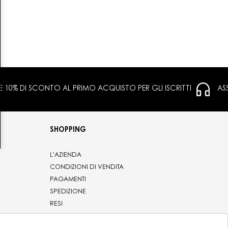
 E 10% DI SCONTO AL PRIMO ACQUISTO PER GLI ISCRITTI
AS
SHOPPING
L'AZIENDA
CONDIZIONI DI VENDITA
PAGAMENTI
SPEDIZIONE
RESI
PRIVACY