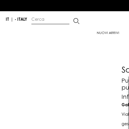
IT
|
- ITALY
NUOVI ARRIVI
S
Pu
pu
In
Gab
Via
ges