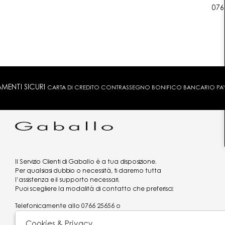
076
MENTI SICURI
CARTA DI CREDITO CONTRASSEGNO BONIFICO BANCARIO PAYPA
Il Servizio Clienti di Gaballo è a tua disposizione.
Per qualsiasi dubbio o necessità, ti daremo tutta
l’assistenza e il supporto necessari.
Puoi scegliere la modalità di contatto che preferisci:
Telefonicamente allo
0766 25656
o
via what's app al
3519977320
Cookies & Privacy
Email
assistenzaclienti@gaballo.it