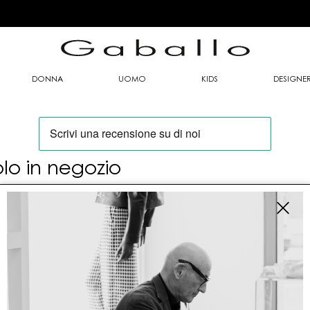
DONNA
UOMO
KIDS
DESIGNE
olo in negozio
oi trovare questo articolo solo presso i nostri
nti vendita:
fo contatti
allo Mario srl
le G. Matteotti n. 23 00053 Civitavecchia (RM)
tioneordini@gaballo.it,customercare@sellmasters.it,assistenzac