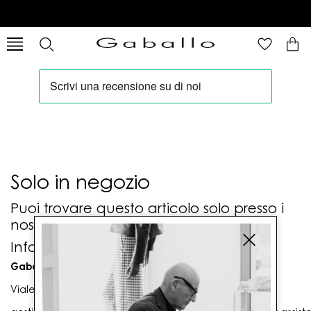
Solo in negozio
Puoi trovare questo articolo solo presso i
nostri punti vendita:
Info contatti
Gaballo Mario srl
Viale G. Matteotti n. 23 00053 Civitavecchia (RM)