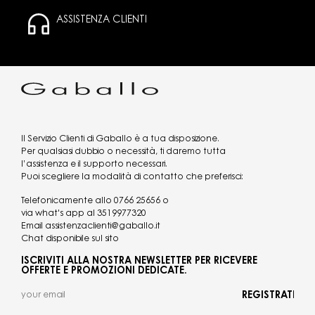
ASSISTENZA CLIENTI
Il Servizio Clienti di Gaballo è a tua disposizione.
Per qualsiasi dubbio o necessità, ti daremo tutta
l’assistenza e il supporto necessari.
Puoi scegliere la modalità di contatto che preferisci:
Telefonicamente allo
0766 25656
o
via what's app al
3519977320
Email
assistenzaclienti@gaballo.it
Chat disponibile sul sito
ISCRIVITI ALLA NOSTRA NEWSLETTER PER RICEVERE
OFFERTE E PROMOZIONI DEDICATE.
REGISTRATI