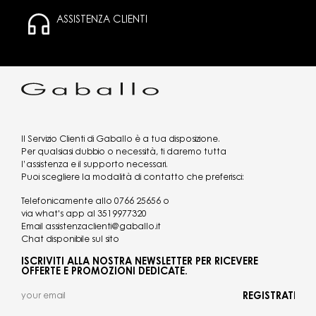
ASSISTENZA CLIENTI
Il Servizio Clienti di Gaballo è a tua disposizione.
Per qualsiasi dubbio o necessità, ti daremo tutta
l’assistenza e il supporto necessari.
Puoi scegliere la modalità di contatto che preferisci:
Telefonicamente allo
0766 25656
o
via what's app al
3519977320
Email
assistenzaclienti@gaballo.it
Chat disponibile sul sito
ISCRIVITI ALLA NOSTRA NEWSLETTER PER RICEVERE
OFFERTE E PROMOZIONI DEDICATE.
REGISTRATI