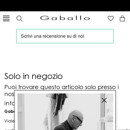
Solo in negozio
Puoi trovare questo articolo solo presso i
nostri punti vendita:
Info contatti
Gaballo Mario srl
Viale G. Matteotti n. 23 00053 Civitavecchia (RM)