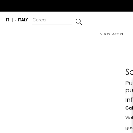
IT
|
- ITALY
NUOVI ARRIVI
S
Pu
pu
In
Gab
Via
ges