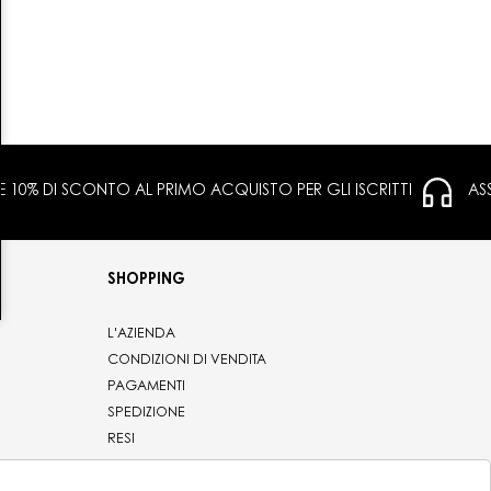
 E 10% DI SCONTO AL PRIMO ACQUISTO PER GLI ISCRITTI
AS
SHOPPING
L'AZIENDA
CONDIZIONI DI VENDITA
PAGAMENTI
SPEDIZIONE
RESI
PRIVACY