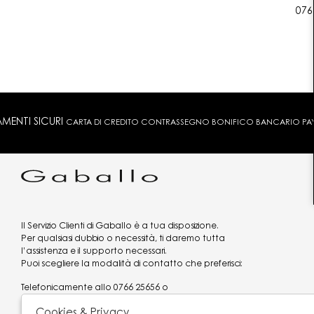
076
MENTI SICURI
CARTA DI CREDITO CONTRASSEGNO BONIFICO BANCARIO PAYPA
Il Servizio Clienti di Gaballo è a tua disposizione.
Per qualsiasi dubbio o necessità, ti daremo tutta
l’assistenza e il supporto necessari.
Puoi scegliere la modalità di contatto che preferisci:
Telefonicamente allo
0766 25656
o
via what's app al
3519977320
Cookies & Privacy
Email
assistenzaclienti@gaballo.it