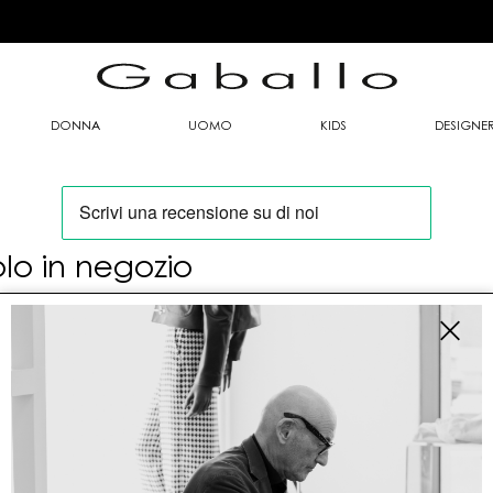
DONNA
UOMO
KIDS
DESIGNE
olo in negozio
oi trovare questo articolo solo presso i nostri
nti vendita:
fo contatti
allo Mario srl
le G. Matteotti n. 23 00053 Civitavecchia (RM)
tioneordini@gaballo.it,customercare@sellmasters.it,assistenzac