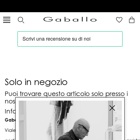
Solo in negozio
Puoi trovare questo articolo solo presso i
nostri punti vendita:
Info contatti
Gaballo Mario srl
Viale G. Matteotti n. 23 00053 Civitavecchia (RM)