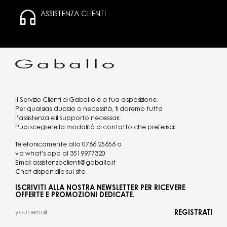
ASSISTENZA CLIENTI
Il Servizio Clienti di Gaballo è a tua disposizione.
Per qualsiasi dubbio o necessità, ti daremo tutta
l’assistenza e il supporto necessari.
Puoi scegliere la modalità di contatto che preferisci:
Telefonicamente allo
0766 25656
o
via what's app al
3519977320
Email
assistenzaclienti@gaballo.it
Chat disponibile sul sito
ISCRIVITI ALLA NOSTRA NEWSLETTER PER RICEVERE
OFFERTE E PROMOZIONI DEDICATE.
REGISTRATI