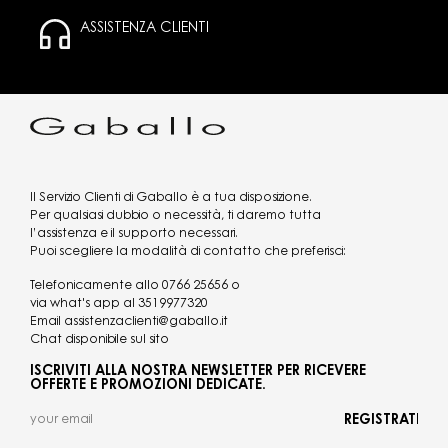
ASSISTENZA CLIENTI
Il Servizio Clienti di Gaballo è a tua disposizione.
Per qualsiasi dubbio o necessità, ti daremo tutta
l’assistenza e il supporto necessari.
Puoi scegliere la modalità di contatto che preferisci:
Telefonicamente allo
0766 25656
o
via what's app al
3519977320
Email
assistenzaclienti@gaballo.it
Chat disponibile sul sito
ISCRIVITI ALLA NOSTRA NEWSLETTER PER RICEVERE
OFFERTE E PROMOZIONI DEDICATE.
REGISTRATI