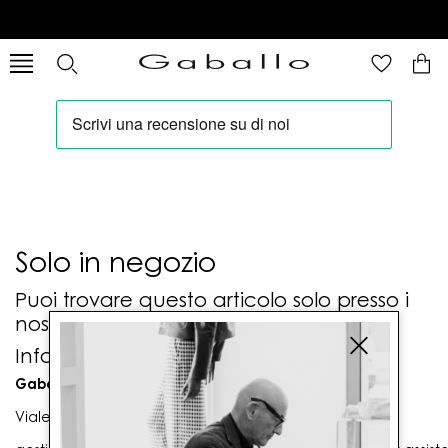
Solo in negozio
Puoi trovare questo articolo solo presso i
nostri punti vendita:
Info contatti
Gaballo Mario srl
Viale G. Matteotti n. 23 00053 Civitavecchia (RM)