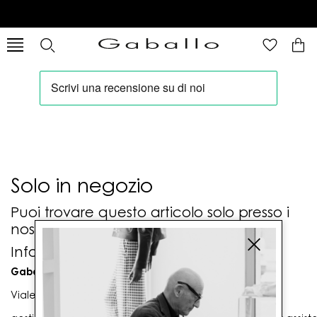
Solo in negozio
Puoi trovare questo articolo solo presso i
nostri punti vendita:
Info contatti
Gaballo Mario srl
Viale G. Matteotti n. 23 00053 Civitavecchia (RM)