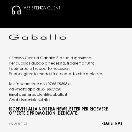
ASSISTENZA CLIENTI
Il Servizio Clienti di Gaballo è a tua disposizione.
Per qualsiasi dubbio o necessità, ti daremo tutta
l’assistenza e il supporto necessari.
Puoi scegliere la modalità di contatto che preferisci:
Telefonicamente allo
0766 25656
o
via what's app al
3519977320
Email
assistenzaclienti@gaballo.it
Chat disponibile sul sito
ISCRIVITI ALLA NOSTRA NEWSLETTER PER RICEVERE
OFFERTE E PROMOZIONI DEDICATE.
REGISTRATI