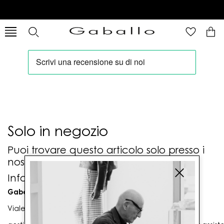
Solo in negozio
Puoi trovare questo articolo solo presso i
nostri punti vendita:
Info contatti
Gaballo Mario srl
Viale G. Matteotti n. 23 00053 Civitavecchia (RM)