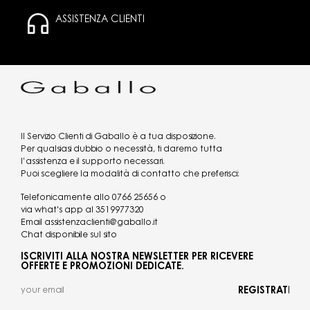
ASSISTENZA CLIENTI
Il Servizio Clienti di Gaballo è a tua disposizione.
Per qualsiasi dubbio o necessità, ti daremo tutta
l’assistenza e il supporto necessari.
Puoi scegliere la modalità di contatto che preferisci:
Telefonicamente allo
0766 25656
o
via what's app al
3519977320
Email
assistenzaclienti@gaballo.it
Chat disponibile sul sito
ISCRIVITI ALLA NOSTRA NEWSLETTER PER RICEVERE
OFFERTE E PROMOZIONI DEDICATE.
REGISTRATI