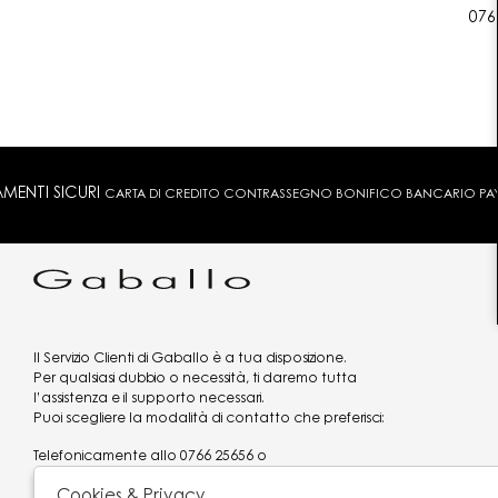
076
MENTI SICURI
CARTA DI CREDITO CONTRASSEGNO BONIFICO BANCARIO PAYPA
Il Servizio Clienti di Gaballo è a tua disposizione.
Per qualsiasi dubbio o necessità, ti daremo tutta
l’assistenza e il supporto necessari.
Puoi scegliere la modalità di contatto che preferisci:
Telefonicamente allo
0766 25656
o
via what's app al
3519977320
Cookies & Privacy
Email
assistenzaclienti@gaballo.it