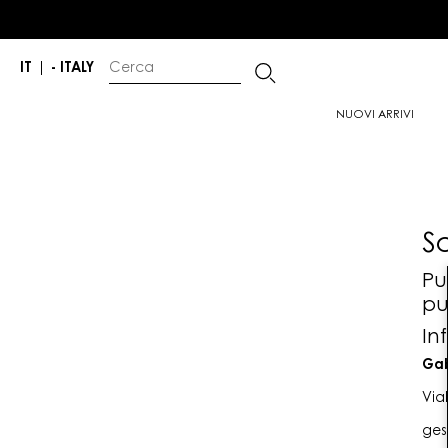
IT
|
- ITALY
NUOVI ARRIVI
S
Pu
pu
In
Gab
Via
ges