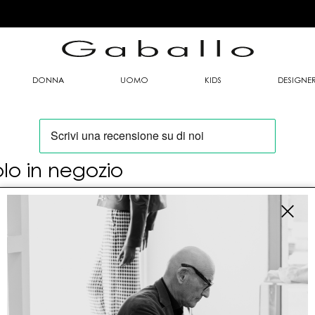
DONNA
UOMO
KIDS
DESIGNE
olo in negozio
oi trovare questo articolo solo presso i nostri
nti vendita:
fo contatti
allo Mario srl
le G. Matteotti n. 23 00053 Civitavecchia (RM)
tioneordini@gaballo.it,customercare@sellmasters.it,assistenzac