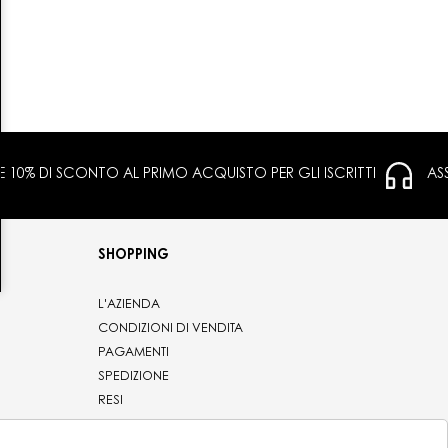
 E 10% DI SCONTO AL PRIMO ACQUISTO PER GLI ISCRITTI
AS
SHOPPING
L'AZIENDA
CONDIZIONI DI VENDITA
PAGAMENTI
SPEDIZIONE
RESI
PRIVACY