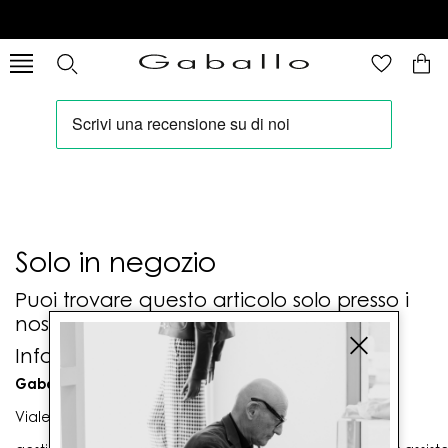
Solo in negozio
Puoi trovare questo articolo solo presso i
nostri punti vendita:
Info contatti
Gaballo Mario srl
Viale G. Matteotti n. 23 00053 Civitavecchia (RM)