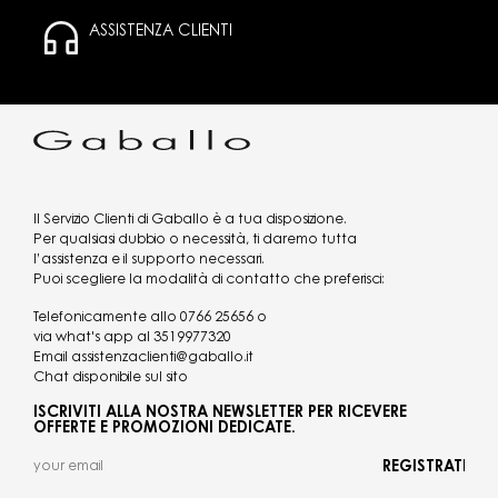
ASSISTENZA CLIENTI
Il Servizio Clienti di Gaballo è a tua disposizione.
Per qualsiasi dubbio o necessità, ti daremo tutta
l’assistenza e il supporto necessari.
Puoi scegliere la modalità di contatto che preferisci:
Telefonicamente allo
0766 25656
o
via what's app al
3519977320
Email
assistenzaclienti@gaballo.it
Chat disponibile sul sito
ISCRIVITI ALLA NOSTRA NEWSLETTER PER RICEVERE
OFFERTE E PROMOZIONI DEDICATE.
REGISTRATI