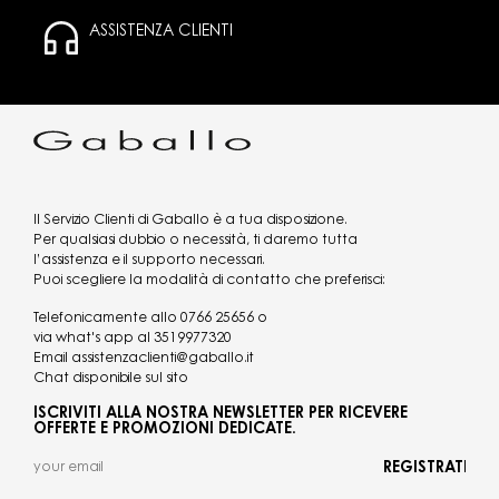
ASSISTENZA CLIENTI
Il Servizio Clienti di Gaballo è a tua disposizione.
Per qualsiasi dubbio o necessità, ti daremo tutta
l’assistenza e il supporto necessari.
Puoi scegliere la modalità di contatto che preferisci:
Telefonicamente allo
0766 25656
o
via what's app al
3519977320
Email
assistenzaclienti@gaballo.it
Chat disponibile sul sito
ISCRIVITI ALLA NOSTRA NEWSLETTER PER RICEVERE
OFFERTE E PROMOZIONI DEDICATE.
REGISTRATI