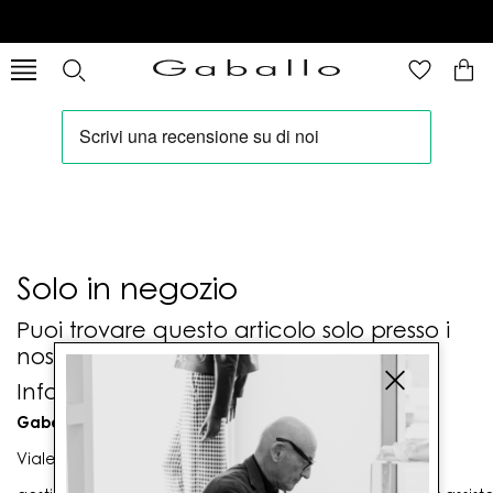
Solo in negozio
Puoi trovare questo articolo solo presso i
nostri punti vendita:
Info contatti
Gaballo Mario srl
Viale G. Matteotti n. 23 00053 Civitavecchia (RM)