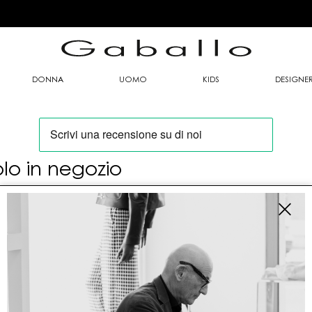
DONNA
UOMO
KIDS
DESIGNE
olo in negozio
oi trovare questo articolo solo presso i nostri
nti vendita:
fo contatti
allo Mario srl
le G. Matteotti n. 23 00053 Civitavecchia (RM)
tioneordini@gaballo.it,customercare@sellmasters.it,assistenzac