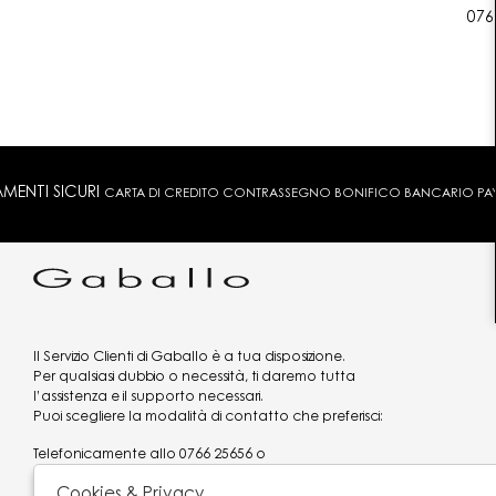
076
MENTI SICURI
CARTA DI CREDITO CONTRASSEGNO BONIFICO BANCARIO PAYPA
Il Servizio Clienti di Gaballo è a tua disposizione.
Per qualsiasi dubbio o necessità, ti daremo tutta
l’assistenza e il supporto necessari.
Puoi scegliere la modalità di contatto che preferisci:
Telefonicamente allo
0766 25656
o
via what's app al
3519977320
Cookies & Privacy
Email
assistenzaclienti@gaballo.it