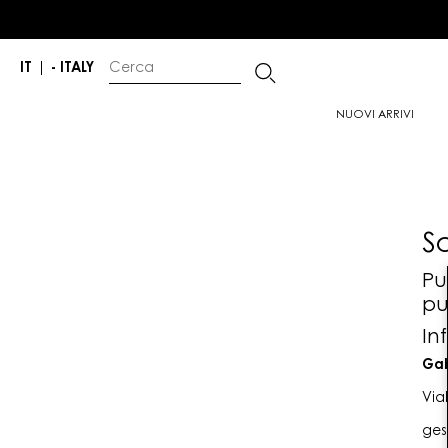
IT
|
- ITALY
NUOVI ARRIVI
S
Pu
pu
In
Gab
Via
ges