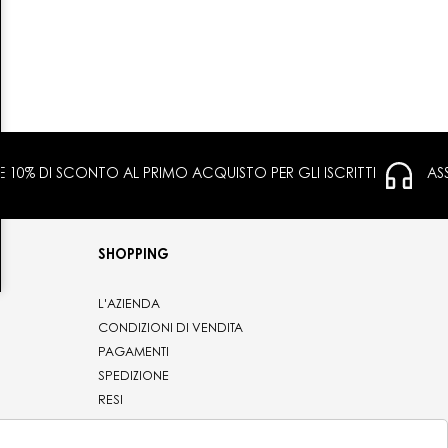
 E 10% DI SCONTO AL PRIMO ACQUISTO PER GLI ISCRITTI
AS
SHOPPING
L'AZIENDA
CONDIZIONI DI VENDITA
PAGAMENTI
SPEDIZIONE
RESI
PRIVACY