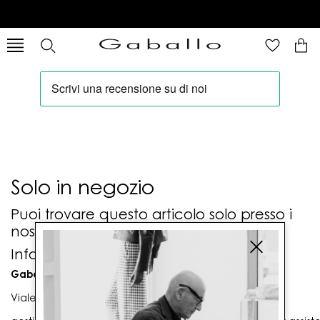
Solo in negozio
Puoi trovare questo articolo solo presso i
nostri punti vendita:
Info contatti
Gaballo Mario srl
Viale G. Matteotti n. 23 00053 Civitavecchia (RM)