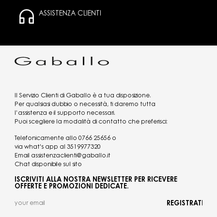
ASSISTENZA CLIENTI
Il Servizio Clienti di Gaballo è a tua disposizione.
Per qualsiasi dubbio o necessità, ti daremo tutta
l’assistenza e il supporto necessari.
Puoi scegliere la modalità di contatto che preferisci:
Telefonicamente allo
0766 25656
o
via what's app al
3519977320
Email
assistenzaclienti@gaballo.it
Chat disponibile sul sito
ISCRIVITI ALLA NOSTRA NEWSLETTER PER RICEVERE
OFFERTE E PROMOZIONI DEDICATE.
REGISTRATI