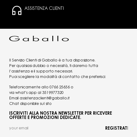
ASSISTENZA CLIENTI
Il Servizio Clienti di Gaballo è a tua disposizione.
Per qualsiasi dubbio o necessità, ti daremo tutta
l’assistenza e il supporto necessari.
Puoi scegliere la modalità di contatto che preferisci:
Telefonicamente allo
0766 25656
o
via what's app al
3519977320
Email
assistenzaclienti@gaballo.it
Chat disponibile sul sito
ISCRIVITI ALLA NOSTRA NEWSLETTER PER RICEVERE
OFFERTE E PROMOZIONI DEDICATE.
REGISTRATI