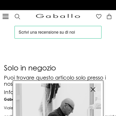
Solo in negozio
Puoi trovare questo articolo solo presso i
nostri punti vendita:
Info contatti
Gaballo Mario srl
Viale G. Matteotti n. 23 00053 Civitavecchia (RM)