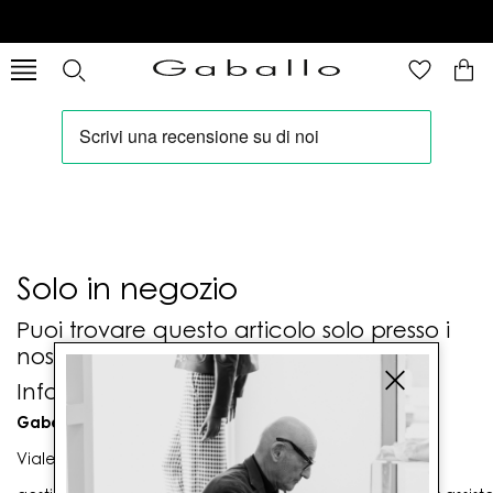
Solo in negozio
Puoi trovare questo articolo solo presso i
nostri punti vendita:
Info contatti
Gaballo Mario srl
Viale G. Matteotti n. 23 00053 Civitavecchia (RM)