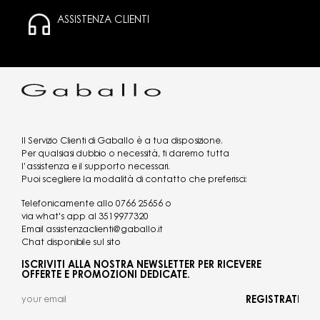
ASSISTENZA CLIENTI
Il Servizio Clienti di Gaballo è a tua disposizione.
Per qualsiasi dubbio o necessità, ti daremo tutta
l’assistenza e il supporto necessari.
Puoi scegliere la modalità di contatto che preferisci:
Telefonicamente allo
0766 25656
o
via what's app al
3519977320
Email
assistenzaclienti@gaballo.it
Chat disponibile sul sito
ISCRIVITI ALLA NOSTRA NEWSLETTER PER RICEVERE
OFFERTE E PROMOZIONI DEDICATE.
REGISTRATI