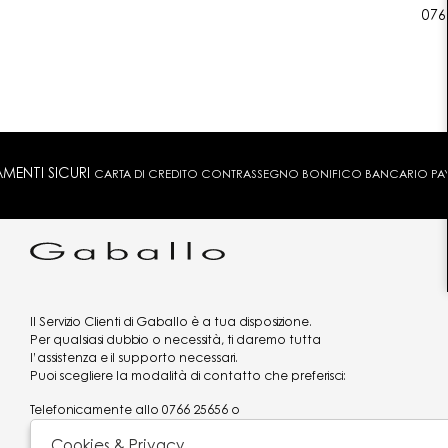
076
MENTI SICURI
CARTA DI CREDITO CONTRASSEGNO BONIFICO BANCARIO PAYPA
Il Servizio Clienti di Gaballo è a tua disposizione.
Per qualsiasi dubbio o necessità, ti daremo tutta
l’assistenza e il supporto necessari.
Puoi scegliere la modalità di contatto che preferisci:
Telefonicamente allo
0766 25656
o
via what's app al
3519977320
Cookies & Privacy
Email
assistenzaclienti@gaballo.it