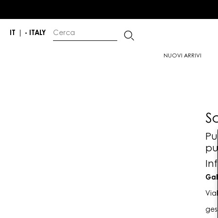
IT
|
- ITALY
NUOVI ARRIVI
S
Pu
pu
In
Gab
Via
ges