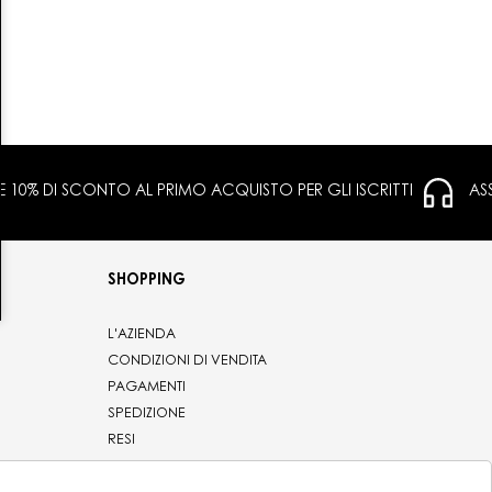
 E 10% DI SCONTO AL PRIMO ACQUISTO PER GLI ISCRITTI
AS
SHOPPING
L'AZIENDA
CONDIZIONI DI VENDITA
PAGAMENTI
SPEDIZIONE
RESI
PRIVACY