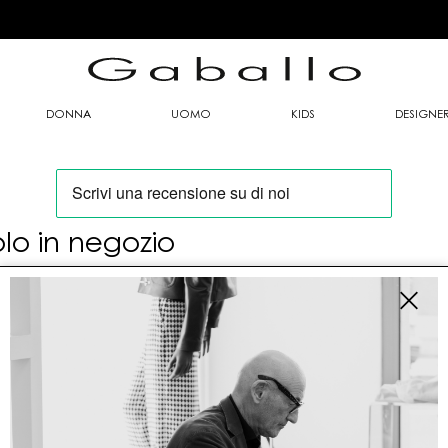
DONNA
UOMO
KIDS
DESIGNE
olo in negozio
oi trovare questo articolo solo presso i nostri
nti vendita:
fo contatti
allo Mario srl
le G. Matteotti n. 23 00053 Civitavecchia (RM)
tioneordini@gaballo.it,customercare@sellmasters.it,assistenzac