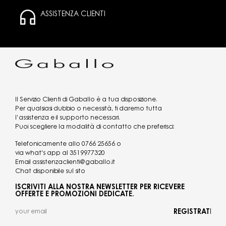
ASSISTENZA CLIENTI
Il Servizio Clienti di Gaballo è a tua disposizione.
Per qualsiasi dubbio o necessità, ti daremo tutta
l’assistenza e il supporto necessari.
Puoi scegliere la modalità di contatto che preferisci:
Telefonicamente allo
0766 25656
o
via what's app al
3519977320
Email
assistenzaclienti@gaballo.it
Chat disponibile sul sito
ISCRIVITI ALLA NOSTRA NEWSLETTER PER RICEVERE
OFFERTE E PROMOZIONI DEDICATE.
REGISTRATI