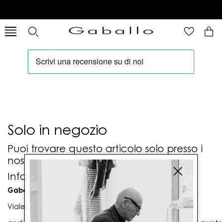
Solo in negozio
Puoi trovare questo articolo solo presso i
nostri punti vendita:
Info contatti
Gaballo Mario srl
Viale G. Matteotti n. 23 00053 Civitavecchia (RM)