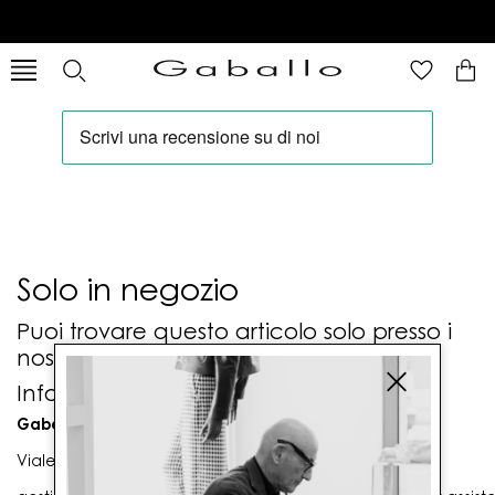
Solo in negozio
Puoi trovare questo articolo solo presso i
nostri punti vendita:
Info contatti
Gaballo Mario srl
Viale G. Matteotti n. 23 00053 Civitavecchia (RM)