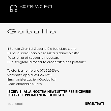
ASSISTENZA CLIENTI
Il Servizio Clienti di Gaballo è a tua disposizione.
Per qualsiasi dubbio o necessità, ti daremo tutta
l’assistenza e il supporto necessari.
Puoi scegliere la modalità di contatto che preferisci:
Telefonicamente allo
0766 25656
o
via what's app al
3519977320
Email
assistenzaclienti@gaballo.it
Chat disponibile sul sito
ISCRIVITI ALLA NOSTRA NEWSLETTER PER RICEVERE
OFFERTE E PROMOZIONI DEDICATE.
REGISTRATI