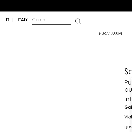
IT
|
- ITALY
NUOVI ARRIVI
S
Pu
pu
In
Gab
Via
ges