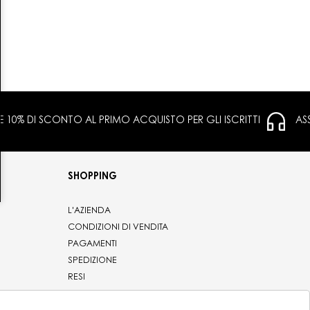
 E 10% DI SCONTO AL PRIMO ACQUISTO PER GLI ISCRITTI
AS
SHOPPING
L'AZIENDA
CONDIZIONI DI VENDITA
PAGAMENTI
SPEDIZIONE
RESI
PRIVACY