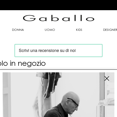
DONNA
UOMO
KIDS
DESIGNE
olo in negozio
oi trovare questo articolo solo presso i nostri
nti vendita:
fo contatti
allo Mario srl
le G. Matteotti n. 23 00053 Civitavecchia (RM)
tioneordini@gaballo.it,customercare@sellmasters.it,assistenzac