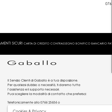
076
MENTI SICURI
CARTA DI CREDITO CONTRASSEGNO BONIFICO BANCARIO PAYPA
Il Servizio Clienti di Gaballo è a tua disposizione.
Per qualsiasi dubbio o necessità, ti daremo tutta
l’assistenza e il supporto necessari.
Puoi scegliere la modalità di contatto che preferisci:
Telefonicamente allo
0766 25656
o
via what's app al
3519977320
Cookies & Privacy
Email
assistenzaclienti@gaballo.it