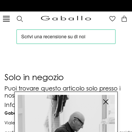
Solo in negozio
Puoi trovare questo articolo solo presso i
nostri punti vendita:
Info contatti
Gaballo Mario srl
Viale G. Matteotti n. 23 00053 Civitavecchia (RM)