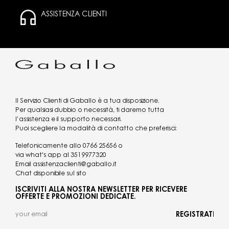
ASSISTENZA CLIENTI
Il Servizio Clienti di Gaballo è a tua disposizione.
Per qualsiasi dubbio o necessità, ti daremo tutta
l’assistenza e il supporto necessari.
Puoi scegliere la modalità di contatto che preferisci:
Telefonicamente allo
0766 25656
o
via what's app al
3519977320
Email
assistenzaclienti@gaballo.it
Chat disponibile sul sito
ISCRIVITI ALLA NOSTRA NEWSLETTER PER RICEVERE
OFFERTE E PROMOZIONI DEDICATE.
REGISTRATI