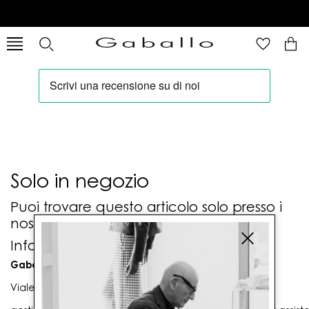
Solo in negozio
Puoi trovare questo articolo solo presso i
nostri punti vendita:
Info contatti
Gaballo Mario srl
Viale G. Matteotti n. 23 00053 Civitavecchia (RM)