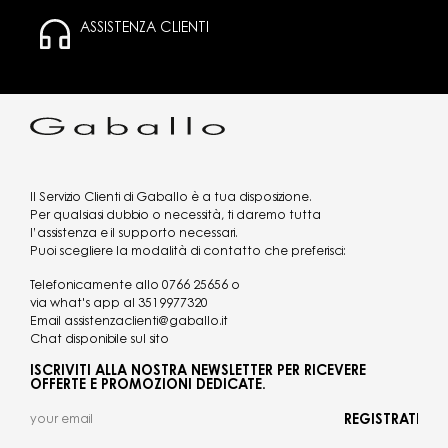
ASSISTENZA CLIENTI
Il Servizio Clienti di Gaballo è a tua disposizione.
Per qualsiasi dubbio o necessità, ti daremo tutta
l’assistenza e il supporto necessari.
Puoi scegliere la modalità di contatto che preferisci:
Telefonicamente allo
0766 25656
o
via what's app al
3519977320
Email
assistenzaclienti@gaballo.it
Chat disponibile sul sito
ISCRIVITI ALLA NOSTRA NEWSLETTER PER RICEVERE
OFFERTE E PROMOZIONI DEDICATE.
REGISTRATI