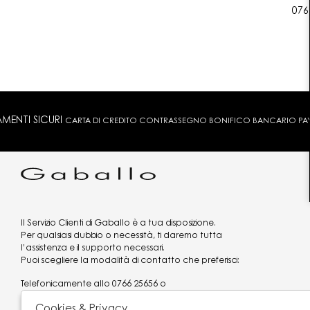
076
MENTI SICURI
CARTA DI CREDITO CONTRASSEGNO BONIFICO BANCARIO PAYPA
Il Servizio Clienti di Gaballo è a tua disposizione.
Per qualsiasi dubbio o necessità, ti daremo tutta
l’assistenza e il supporto necessari.
Puoi scegliere la modalità di contatto che preferisci:
Telefonicamente allo
0766 25656
o
via what's app al
3519977320
Cookies & Privacy
Email
assistenzaclienti@gaballo.it