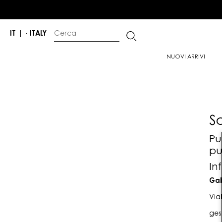
IT
|
- ITALY
NUOVI ARRIVI
S
Pu
pu
In
Gab
Via
ges