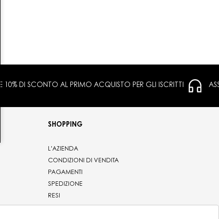
 E 10% DI SCONTO AL PRIMO ACQUISTO PER GLI ISCRITTI
AS
SHOPPING
L'AZIENDA
CONDIZIONI DI VENDITA
PAGAMENTI
SPEDIZIONE
RESI
PRIVACY