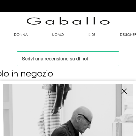
DONNA
UOMO
KIDS
DESIGNE
olo in negozio
oi trovare questo articolo solo presso i nostri
nti vendita:
fo contatti
allo Mario srl
le G. Matteotti n. 23 00053 Civitavecchia (RM)
tioneordini@gaballo.it,customercare@sellmasters.it,assistenzac