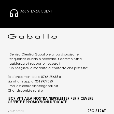
ASSISTENZA CLIENTI
Il Servizio Clienti di Gaballo è a tua disposizione.
Per qualsiasi dubbio o necessità, ti daremo tutta
l’assistenza e il supporto necessari.
Puoi scegliere la modalità di contatto che preferisci:
Telefonicamente allo
0766 25656
o
via what's app al
3519977320
Email
assistenzaclienti@gaballo.it
Chat disponibile sul sito
ISCRIVITI ALLA NOSTRA NEWSLETTER PER RICEVERE
OFFERTE E PROMOZIONI DEDICATE.
REGISTRATI