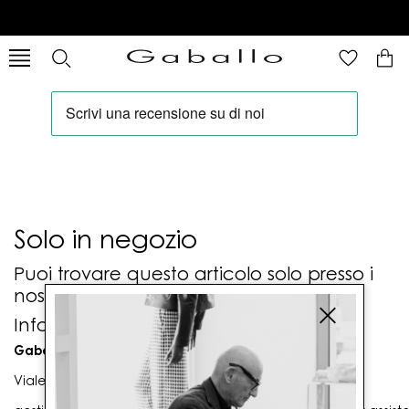
Solo in negozio
Puoi trovare questo articolo solo presso i
nostri punti vendita:
Info contatti
Gaballo Mario srl
Viale G. Matteotti n. 23 00053 Civitavecchia (RM)