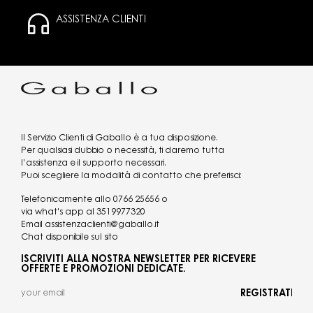
ASSISTENZA CLIENTI
Il Servizio Clienti di Gaballo è a tua disposizione.
Per qualsiasi dubbio o necessità, ti daremo tutta
l’assistenza e il supporto necessari.
Puoi scegliere la modalità di contatto che preferisci:
Telefonicamente allo
0766 25656
o
via what's app al
3519977320
Email
assistenzaclienti@gaballo.it
Chat disponibile sul sito
ISCRIVITI ALLA NOSTRA NEWSLETTER PER RICEVERE
OFFERTE E PROMOZIONI DEDICATE.
REGISTRATI