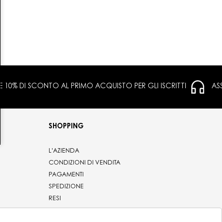
 E 10% DI SCONTO AL PRIMO ACQUISTO PER GLI ISCRITTI
AS
SHOPPING
L'AZIENDA
CONDIZIONI DI VENDITA
PAGAMENTI
SPEDIZIONE
RESI
PRIVACY