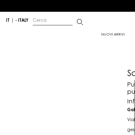
IT
|
- ITALY
NUOVI ARRIVI
S
Pu
pu
In
Gab
Via
ges