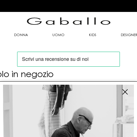
DONNA
UOMO
KIDS
DESIGNE
olo in negozio
oi trovare questo articolo solo presso i nostri
nti vendita:
fo contatti
allo Mario srl
le G. Matteotti n. 23 00053 Civitavecchia (RM)
tioneordini@gaballo.it,customercare@sellmasters.it,assistenzac