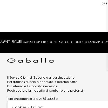
076
MENTI SICURI
CARTA DI CREDITO CONTRASSEGNO BONIFICO BANCARIO PAYPA
Il Servizio Clienti di Gaballo è a tua disposizione.
Per qualsiasi dubbio o necessità, ti daremo tutta
l’assistenza e il supporto necessari.
Puoi scegliere la modalità di contatto che preferisci:
Telefonicamente allo
0766 25656
o
via what's app al
3519977320
Cookies & Privacy
Email
assistenzaclienti@gaballo.it