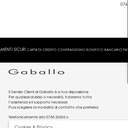
076
MENTI SICURI
CARTA DI CREDITO CONTRASSEGNO BONIFICO BANCARIO PAYPA
Il Servizio Clienti di Gaballo è a tua disposizione.
Per qualsiasi dubbio o necessità, ti daremo tutta
l’assistenza e il supporto necessari.
Puoi scegliere la modalità di contatto che preferisci:
Telefonicamente allo
0766 25656
o
via what's app al
3519977320
Cookies & Privacy
Email
assistenzaclienti@gaballo.it