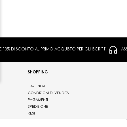
 E 10% DI SCONTO AL PRIMO ACQUISTO PER GLI ISCRITTI
AS
SHOPPING
L'AZIENDA
CONDIZIONI DI VENDITA
PAGAMENTI
SPEDIZIONE
RESI
PRIVACY