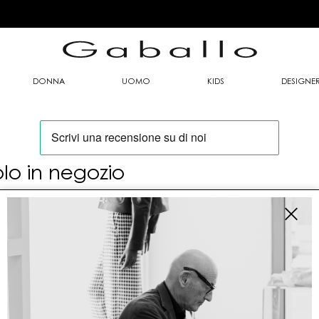
DONNA
UOMO
KIDS
DESIGNE
olo in negozio
oi trovare questo articolo solo presso i nostri
nti vendita:
fo contatti
allo Mario srl
le G. Matteotti n. 23 00053 Civitavecchia (RM)
tioneordini@gaballo.it,customercare@sellmasters.it,assistenzac