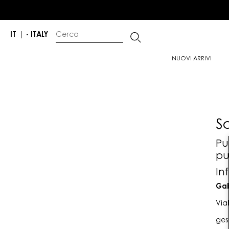
IT
|
- ITALY
NUOVI ARRIVI
S
Pu
pu
In
Gab
Via
ges