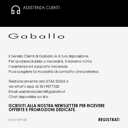
ASSISTENZA CLIENTI
Il Servizio Clienti di Gaballo è a tua disposizione.
Per qualsiasi dubbio o necessità, ti daremo tutta
l’assistenza e il supporto necessari.
Puoi scegliere la modalità di contatto che preferisci:
Telefonicamente allo
0766 25656
o
via what's app al
3519977320
Email
assistenzaclienti@gaballo.it
Chat disponibile sul sito
ISCRIVITI ALLA NOSTRA NEWSLETTER PER RICEVERE
OFFERTE E PROMOZIONI DEDICATE.
REGISTRATI