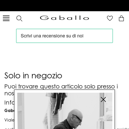
Solo in negozio
Puoi trovare questo articolo solo presso i
nostri punti vendita:
Info contatti
Gaballo Mario srl
Viale G. Matteotti n. 23 00053 Civitavecchia (RM)