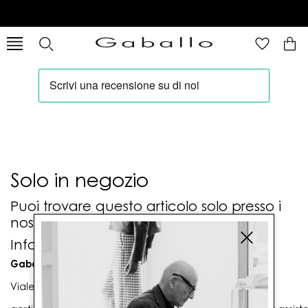
Solo in negozio
Puoi trovare questo articolo solo presso i
nostri punti vendita:
Info contatti
Gaballo Mario srl
Viale G. Matteotti n. 23 00053 Civitavecchia (RM)