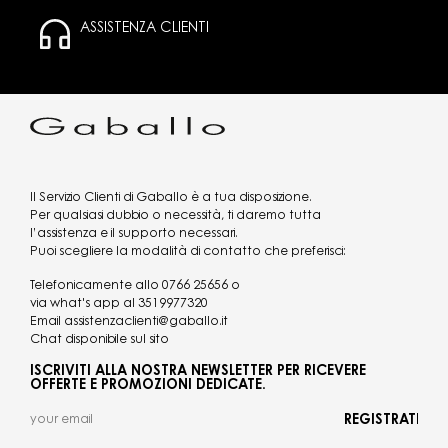
ASSISTENZA CLIENTI
Il Servizio Clienti di Gaballo è a tua disposizione.
Per qualsiasi dubbio o necessità, ti daremo tutta
l’assistenza e il supporto necessari.
Puoi scegliere la modalità di contatto che preferisci:
Telefonicamente allo
0766 25656
o
via what's app al
3519977320
Email
assistenzaclienti@gaballo.it
Chat disponibile sul sito
ISCRIVITI ALLA NOSTRA NEWSLETTER PER RICEVERE
OFFERTE E PROMOZIONI DEDICATE.
REGISTRATI