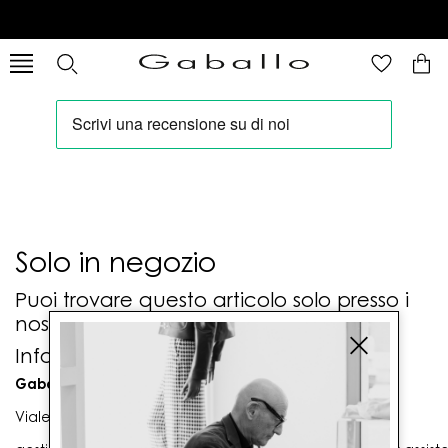
Solo in negozio
Puoi trovare questo articolo solo presso i
nostri punti vendita:
Info contatti
Gaballo Mario srl
Viale G. Matteotti n. 23 00053 Civitavecchia (RM)