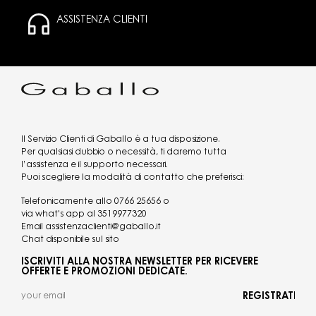
ASSISTENZA CLIENTI
Il Servizio Clienti di Gaballo è a tua disposizione.
Per qualsiasi dubbio o necessità, ti daremo tutta
l’assistenza e il supporto necessari.
Puoi scegliere la modalità di contatto che preferisci:
Telefonicamente allo
0766 25656
o
via what's app al
3519977320
Email
assistenzaclienti@gaballo.it
Chat disponibile sul sito
ISCRIVITI ALLA NOSTRA NEWSLETTER PER RICEVERE
OFFERTE E PROMOZIONI DEDICATE.
REGISTRATI