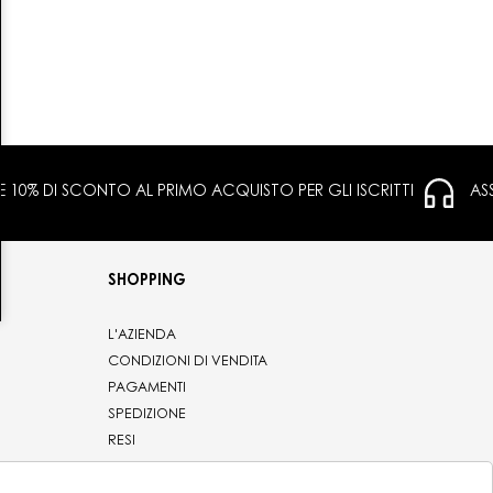
 E 10% DI SCONTO AL PRIMO ACQUISTO PER GLI ISCRITTI
AS
SHOPPING
L'AZIENDA
CONDIZIONI DI VENDITA
PAGAMENTI
SPEDIZIONE
RESI
PRIVACY