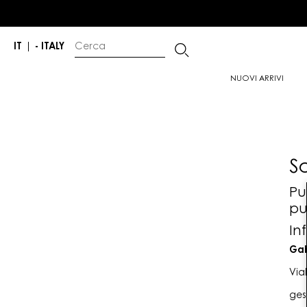
IT
|
- ITALY
NUOVI ARRIVI
S
Pu
pu
In
Gab
Via
ges