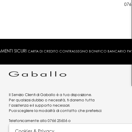
076
MENTI SICURI
CARTA DI CREDITO CONTRASSEGNO BONIFICO BANCARIO PAYPA
Il Servizio Clienti di Gaballo è a tua disposizione.
Per qualsiasi dubbio o necessità, ti daremo tutta
l’assistenza e il supporto necessari.
Puoi scegliere la modalità di contatto che preferisci:
Telefonicamente allo
0766 25656
o
via what's app al
3519977320
Cookies & Privacy
Email
assistenzaclienti@gaballo.it