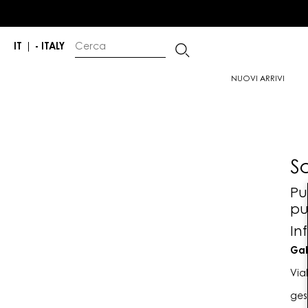
IT
|
- ITALY
NUOVI ARRIVI
S
Pu
pu
In
Gab
Via
ges