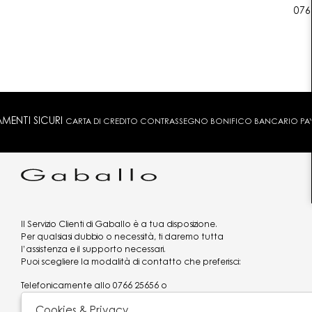
076
MENTI SICURI
CARTA DI CREDITO CONTRASSEGNO BONIFICO BANCARIO PAYPA
Il Servizio Clienti di Gaballo è a tua disposizione.
Per qualsiasi dubbio o necessità, ti daremo tutta
l’assistenza e il supporto necessari.
Puoi scegliere la modalità di contatto che preferisci:
Telefonicamente allo
0766 25656
o
via what's app al
3519977320
Cookies & Privacy
Email
assistenzaclienti@gaballo.it