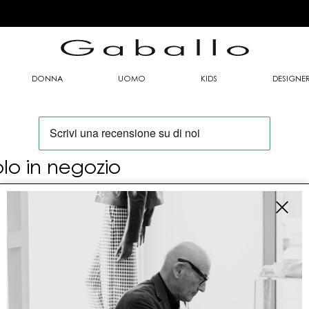
DONNA
UOMO
KIDS
DESIGNE
olo in negozio
oi trovare questo articolo solo presso i nostri
nti vendita:
fo contatti
allo Mario srl
le G. Matteotti n. 23 00053 Civitavecchia (RM)
tioneordini@gaballo.it,customercare@sellmasters.it,assistenzac