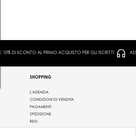
 E 10% DI SCONTO AL PRIMO ACQUISTO PER GLI ISCRITTI
AS
SHOPPING
L'AZIENDA
CONDIZIONI DI VENDITA
PAGAMENTI
SPEDIZIONE
RESI
PRIVACY