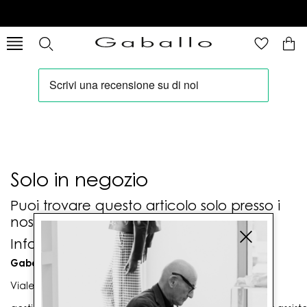
Solo in negozio
Puoi trovare questo articolo solo presso i
nostri punti vendita:
Info contatti
Gaballo Mario srl
Viale G. Matteotti n. 23 00053 Civitavecchia (RM)