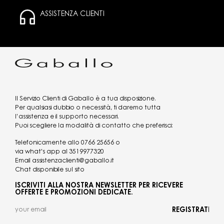
ASSISTENZA CLIENTI
Il Servizio Clienti di Gaballo è a tua disposizione.
Per qualsiasi dubbio o necessità, ti daremo tutta
l’assistenza e il supporto necessari.
Puoi scegliere la modalità di contatto che preferisci:
Telefonicamente allo
0766 25656
o
via what's app al
3519977320
Email
assistenzaclienti@gaballo.it
Chat disponibile sul sito
ISCRIVITI ALLA NOSTRA NEWSLETTER PER RICEVERE
OFFERTE E PROMOZIONI DEDICATE.
REGISTRATI