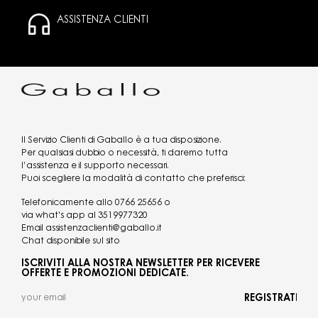
ASSISTENZA CLIENTI
Il Servizio Clienti di Gaballo è a tua disposizione.
Per qualsiasi dubbio o necessità, ti daremo tutta
l’assistenza e il supporto necessari.
Puoi scegliere la modalità di contatto che preferisci:
Telefonicamente allo
0766 25656
o
via what's app al
3519977320
Email
assistenzaclienti@gaballo.it
Chat disponibile sul sito
ISCRIVITI ALLA NOSTRA NEWSLETTER PER RICEVERE
OFFERTE E PROMOZIONI DEDICATE.
REGISTRATI