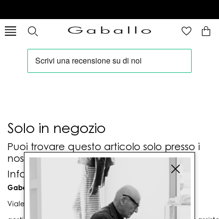
Solo in negozio
Puoi trovare questo articolo solo presso i
nostri punti vendita:
Info contatti
Gaballo Mario srl
Viale G. Matteotti n. 23 00053 Civitavecchia (RM)